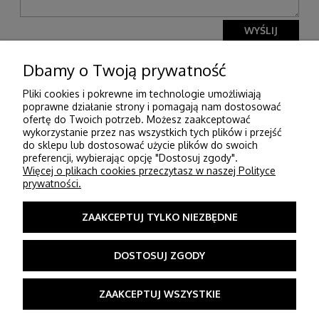
WYŚLIJ
Dbamy o Twoją prywatność
Pliki cookies i pokrewne im technologie umożliwiają
Pomoc
poprawne działanie strony i pomagają nam dostosować
ofertę do Twoich potrzeb. Możesz zaakceptować
wykorzystanie przez nas wszystkich tych plików i przejść
Moje konto
do sklepu lub dostosować użycie plików do swoich
preferencji, wybierając opcję "Dostosuj zgody".
Więcej o plikach cookies przeczytasz w naszej Polityce
Płatności i dostawa
prywatności.
Informacje
ZAAKCEPTUJ TYLKO NIEZBĘDNE
O nas
DOSTOSUJ ZGODY
© Strefa tkanin. Wszelkie prawa zastrzeżone - STREFA TKANIN ul. 3 maja
ZAAKCEPTUJ WSZYSTKIE
20,
34-130 Kalwaria Zebrzydowska, tel. 606900068