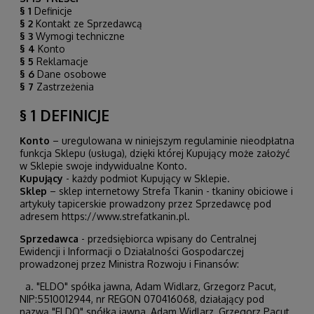
§ 1
Definicje
§ 2
Kontakt ze Sprzedawcą
§ 3
Wymogi techniczne
§ 4
Konto
§ 5
Reklamacje
§ 6
Dane osobowe
§ 7
Zastrzeżenia
§ 1 DEFINICJE
Konto
– uregulowana w niniejszym regulaminie nieodpłatna
funkcja Sklepu (usługa), dzięki której Kupujący może założyć
w Sklepie swoje indywidualne Konto.
Kupujący
- każdy podmiot Kupujący w Sklepie.
Sklep
– sklep internetowy Strefa Tkanin - tkaniny obiciowe i
artykuły tapicerskie prowadzony przez Sprzedawcę pod
adresem
https://www.strefatkanin.pl
.
Sprzedawca
- przedsiębiorca wpisany do Centralnej
Ewidencji i Informacji o Działalności Gospodarczej
prowadzonej przez Ministra Rozwoju i Finansów:
a. "ELDO" spółka jawna, Adam Widlarz, Grzegorz Pacut,
NIP:5510012944, nr REGON
070416068
, działający pod
nazwą "ELDO" spółka jawna, Adam Widlarz, Grzegorz Pacut