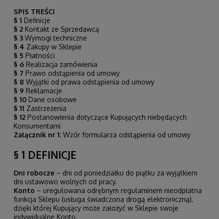
SPIS TREŚCI
§ 1
Definicje
§ 2
Kontakt ze Sprzedawcą
§ 3
Wymogi techniczne
§ 4
Zakupy w Sklepie
§ 5
Płatności
§ 6
Realizacja zamówienia
§ 7
Prawo odstąpienia od umowy
§ 8
Wyjątki od prawa odstąpienia od umowy
§ 9
Reklamacje
§ 10
Dane osobowe
§ 11
Zastrzeżenia
§ 12
Postanowienia dotyczące Kupujących niebędących
Konsumentami
Załącznik nr 1:
Wzór formularza odstąpienia od umowy
§ 1 DEFINICJE
Dni robocze
– dni od poniedziałku do piątku za wyjątkiem
dni ustawowo wolnych od pracy.
Konto
– uregulowana odrębnym regulaminem nieodpłatna
funkcja Sklepu (usługa świadczona drogą elektroniczną),
dzięki której Kupujący może założyć w Sklepie swoje
indywidualne Konto.