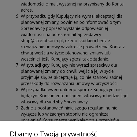
wiadomości e-mail wysłanej na przypisany do Konta
adres.
W przypadku gdy Kupujący nie wyrazi akceptacji dla
planowanej zmiany, powinien poinformować o tym
Sprzedawcę poprzez wysłanie odpowiedniej
wiadomości na adres e-mail Sprzedawcy
shop@strefatkanin.pl, czego skutkiem będzie
rozwiązanie umowy w zakresie prowadzenia Konta z
chwilą wejścia w życie planowanej zmiany lub
wcześniej, jeśli Kupujący zgłosi takie żądanie.
W sytuacji gdy Kupujący nie wyrazi sprzeciwu dla
planowanej zmiany do chwili wejścia jej w życie
przyjmuje się, że akceptuje ją, co nie stanowi żadnej
przeszkody do rozwiązania umowy w przyszłości.
W przypadku ewentualnego sporu z Kupującym nie
będącym Konsumentem sądem właściwym będzie sąd
właściwy dla siedziby Sprzedawcy.
Żadne z postanowień niniejszego regulaminu nie
wyłącza lub w żadnym stopniu nie ogranicza
uprawnień Konsumenta wynikających z przepisów
prawa.
Dbamy o Twoją prywatność