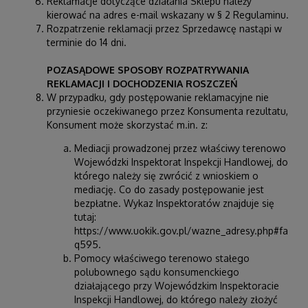
Reklamacje dotyczące działania Sklepu należy
kierować na adres e-mail wskazany w § 2 Regulaminu.
Rozpatrzenie reklamacji przez Sprzedawcę nastąpi w
terminie do 14 dni.
POZASĄDOWE SPOSOBY ROZPATRYWANIA
REKLAMACJI I DOCHODZENIA ROSZCZEŃ
W przypadku, gdy postępowanie reklamacyjne nie
przyniesie oczekiwanego przez Konsumenta rezultatu,
Konsument może skorzystać m.in. z:
Mediacji prowadzonej przez właściwy terenowo
Wojewódzki Inspektorat Inspekcji Handlowej, do
którego należy się zwrócić z wnioskiem o
mediację. Co do zasady postępowanie jest
bezpłatne. Wykaz Inspektoratów znajduje się
tutaj:
https://www.uokik.gov.pl/wazne_adresy.php#fa
q595
.
Pomocy właściwego terenowo stałego
polubownego sądu konsumenckiego
działającego przy Wojewódzkim Inspektoracie
Inspekcji Handlowej, do którego należy złożyć