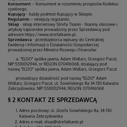
Konsument
– Konsument w rozumieniu przepisów Kodeksu
cywilnego.
Kupujący
- każdy podmiot Kupujący w Sklepie.
Regulamin
– niniejszy regulamin.
Sklep
- sklep internetowy Strefa Tkanin - tkaniny obiciowe i
artykuły tapicerskie prowadzony przez Sprzedawcę pod
adresem
https://www.strefatkanin.pl
.
Sprzedawca
- przedsiębiorca wpisany do Centralnej
Ewidencji i Informacji o Działalności Gospodarczej
prowadzonej przez Ministra Rozwoju i Finansów:
a. "ELDO" spółka jawna, Adam Widlarz, Grzegorz Pacut,
NIP:5510012944, nr REGON
070416068
, działający pod
nazwą "ELDO" spółka jawna, Adam Widlarz, Grzegorz Pacut
prowadzący działalność pod nazwą "ELDO" Adam
Widlarz, Grzegorz Pacut, ul. Sowińskiego 8a 34-130 Kalwaria
Zebrzydowska. NIP:5510012944, REGON:
070416068
§ 2 KONTAKT ZE SPRZEDAWCĄ
Adres pocztowy: ul. Józefa Sowińskiego 8a, 34-130
Kalwaria Zebrzydowska
Adres e-mail: shop@strefatkanin.pl