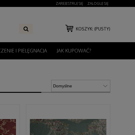
ZAREJESTRUJ SIĘ
ZALOGUJ SIĘ
KOSZYK:
(PUSTY)
ZENIE I PIELĘGNACJA
JAK KUPOWAĆ?