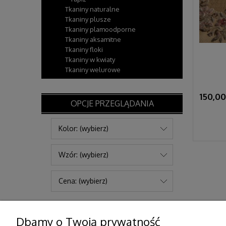
Tkaniny naturalne
Tkaniny plusze
Tkaniny plamoodporne
Tkaniny aksamitne
Tkaniny floki
Tkaniny w kwiaty
Tkaniny welurowe
150,00
OPCJE PRZEGLĄDANIA
Kolor: (wybierz)
Wzór: (wybierz)
Cena: (wybierz)
Dbamy o Twoją prywatność
Pomoc
Moje konto