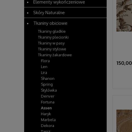
Elementy wykończeniowe
Skóry Naturalne
Tkaniny obiciowe
Tkaniny gładkie
Tkaniny plecionki
Tkaniny w pasy
Tkaniny stylowe
Tkaniny żakardowe
Flora
150,00
Len
Lira
Shanon
Spring
Stylówka
Denver
Fortuna
Assen
Haryk
Marbela
Dekora
Tapiz