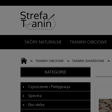
SKÓRY NATURALNE
TKANINY OBICIOWE
KONTAKT
PROMOCJE
NOWOŚCI
TKANINY OBICIOWE
TKANINY ŻAKARDOWE
KATEGORIE
Czyszczenie i Pielęgnacja
Spectra
Eko-skóry