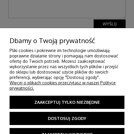
WYŚLIJ
Dbamy o Twoją prywatność
Pliki cookies i pokrewne im technologie umożliwiają
Pomoc
poprawne działanie strony i pomagają nam dostosować
ofertę do Twoich potrzeb. Możesz zaakceptować
wykorzystanie przez nas wszystkich tych plików i przejść
Moje konto
do sklepu lub dostosować użycie plików do swoich
preferencji, wybierając opcję "Dostosuj zgody".
Więcej o plikach cookies przeczytasz w naszej Polityce
Płatności i dostawa
prywatności.
Informacje
ZAAKCEPTUJ TYLKO NIEZBĘDNE
O nas
DOSTOSUJ ZGODY
© Strefa tkanin. Wszelkie prawa zastrzeżone - STREFA TKANIN ul. 3 maja