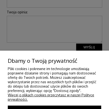
Twoja opinia:
WYŚLIJ
Dbamy o Twoją prywatność
Pliki cookies i pokrewne im technologie umożliwiają
Pomoc
poprawne działanie strony i pomagają nam dostosować
ofertę do Twoich potrzeb. Możesz zaakceptować
wykorzystanie przez nas wszystkich tych plików i przejść
Moje konto
do sklepu lub dostosować użycie plików do swoich
preferencji, wybierając opcję "Dostosuj zgody".
Więcej o plikach cookies przeczytasz w naszej Polityce
Płatności i dostawa
prywatności.
Informacje